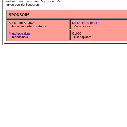
onthuld door mevrouw Reijm-Paul. Zij is
op de boerderij geboren.
SPONSORS
Bookshop BRUNA
Drukkerij Protocol
- Hesseplaats/Alexandrium I
- Zoetermeer
Maat kapsalons
C1000
- Hesseplaats
- Hesseplaats