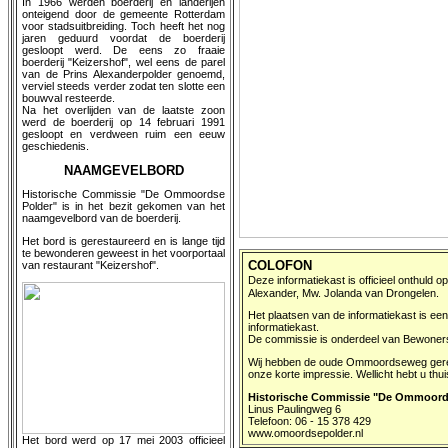
In 1966 werden boerderij en landerijen
onteigend door de gemeente Rotterdam
voor stadsuitbreiding. Toch heeft het nog
jaren geduurd voordat de boerderij
gesloopt werd. De eens zo fraaie
boerderij "Keizershof", wel eens de parel
van de Prins Alexanderpolder genoemd,
verviel steeds verder zodat ten slotte een
bouwval resteerde.
Na het overlijden van de laatste zoon
werd de boerderij op 14 februari 1991
gesloopt en verdween ruim een eeuw
geschiedenis.
NAAMGEVELBORD
Historische Commissie "De Ommoordse
Polder" is in het bezit gekomen van het
naamgevelbord van de boerderij.
Het bord is gerestaureerd en is lange tijd
te bewonderen geweest in het voorportaal
COLOFON
van restaurant "Keizershof".
Deze informatiekast is officieel onthuld
Alexander, Mw. Jolanda van Drongelen.
Het plaatsen van de informatiekast is ee
informatiekast.
De commissie is onderdeel van Bewoners
Wij hebben de oude Ommoordseweg gerecon
onze korte impressie. Wellicht hebt u thu
Historische Commissie "De Ommoord
Linus Paulingweg 6
Telefoon: 06 - 15 378 429
www.omoordsepolder.nl
Het bord werd op 17 mei 2003 officieel