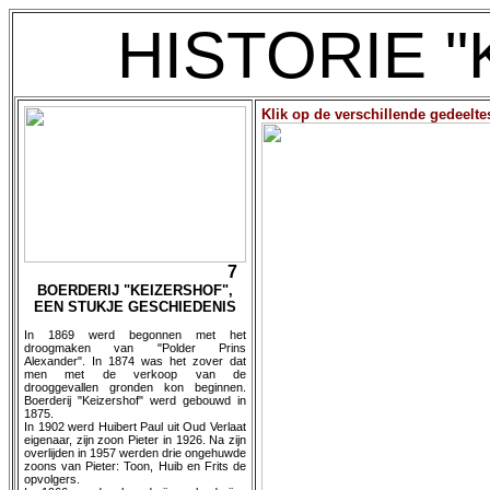
HISTORIE 
Klik op de verschillende gedeelte
7
BOERDERIJ "KEIZERSHOF",
EEN STUKJE GESCHIEDENIS
In 1869 werd begonnen met het
droogmaken van "Polder Prins
Alexander". In 1874 was het zover dat
men met de verkoop van de
drooggevallen gronden kon beginnen.
Boerderij "Keizershof" werd gebouwd in
1875.
In 1902 werd Huibert Paul uit Oud Verlaat
eigenaar, zijn zoon Pieter in 1926. Na zijn
overlijden in 1957 werden drie ongehuwde
zoons van Pieter: Toon, Huib en Frits de
opvolgers.